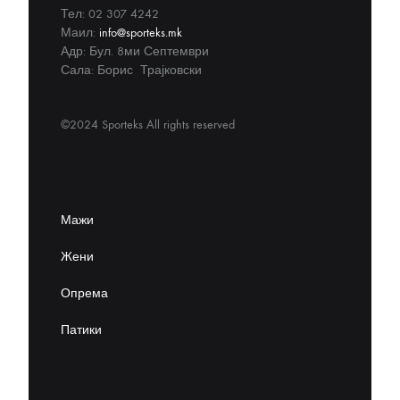
Тел: 02 307 4242
Маил:
info@sporteks.mk
Адр: Бул. 8ми Септември
Сала: Борис Трајковски
©2024 Sporteks All rights reserved
Мажи
Жени
Опрема
Патики