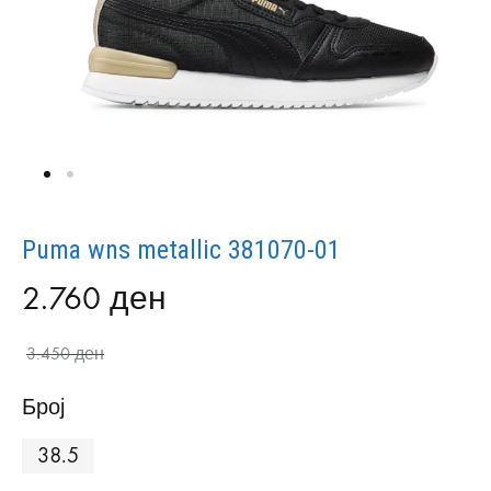
Puma wns metallic 381070-01
2.760
ден
3.450
ден
Број
38.5