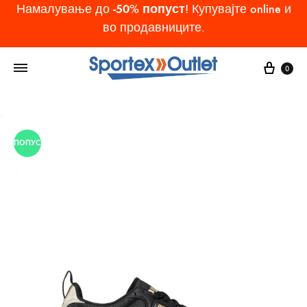
-50% попуст
Намалување до
! Купувајте online и
во продавниците.
Cart
0
ПОПУСТ