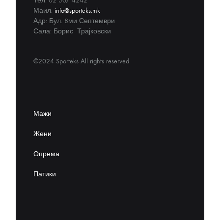
Тел: 02 307 4242
Маил:
info@sporteks.mk
Адр: Бул. 8ми Септември
Сала: Борис Трајковски
©2024 Sporteks All rights reserved
Мажи
Жени
Опрема
Патики