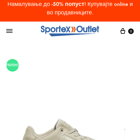
-50% попуст
Намалување до
! Купувајте online и
во продавниците.
Cart
0
ПОПУСТ