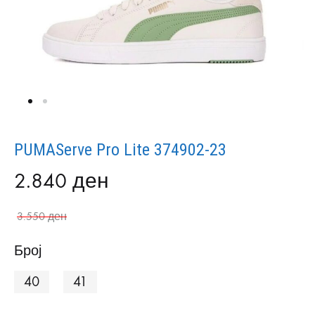
PUMAServe Pro Lite 374902-23
2.840
ден
3.550
ден
Број
40
41