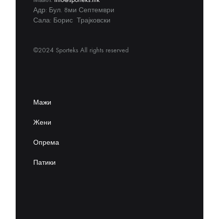
Адр: Бул. 8ми Септември
Сала: Борис Трајковски
©2024 Sporteks All rights reserved
Мажи
Жени
Опрема
Патики