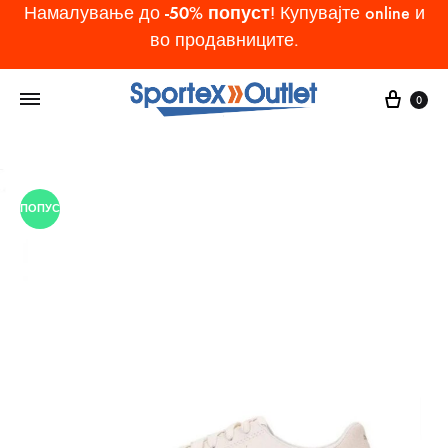
-50% попуст
Намалување до
! Купувајте online и
во продавниците.
Cart
0
ПОПУСТ