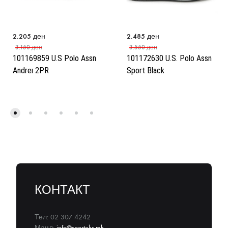
2.205
ден
2.485
ден
3.150
ден
3.550
ден
101169859 U.S Polo Assn
101172630 U.S. Polo Assn
Andreı 2PR
Sport Black
КОНТАКТ
Тел: 02 307 4242
Маил:
info@sporteks.mk