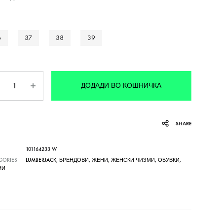
6
37
38
39
личина
ДОДАДИ ВО КОШНИЧКА
SHARE
101164233 W
GORIES
LUMBERJACK
,
БРЕНДОВИ
,
ЖЕНИ
,
ЖЕНСКИ ЧИЗМИ
,
ОБУВКИ
,
МИ