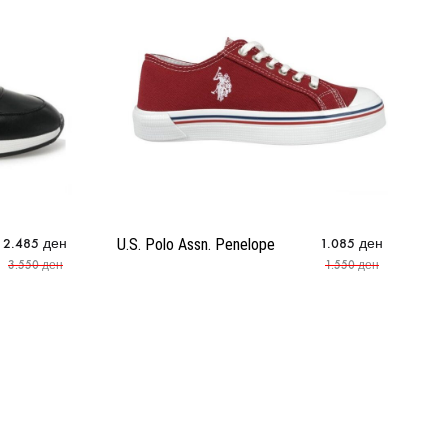
2.485
ден
U.S. Polo Assn. Penelope
1.085
ден
1 
3.550
ден
1.550
ден