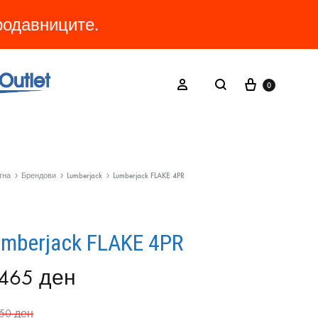
продавниците.
Cart
Search
Sign in
0
тна
Брендови
Lumberjack
Lumberjack FLAKE 4PR
umberjack FLAKE 4PR
.465
ден
950
ден