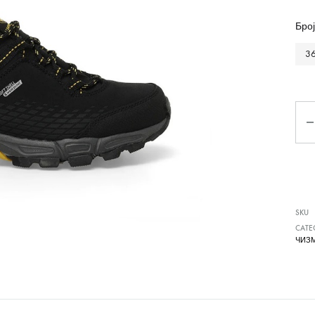
Чизми
Број
3
Ко
SKU
CATE
ЧИЗ