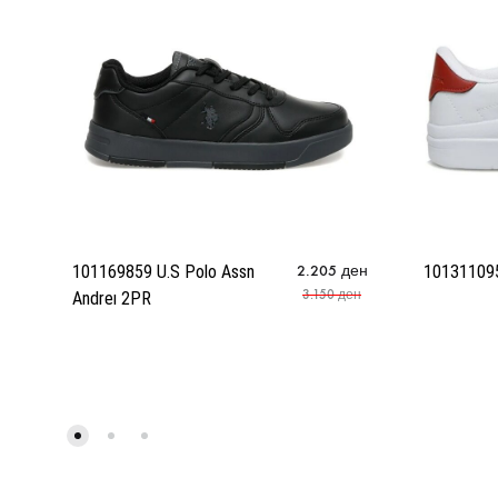
101169859 U.S Polo Assn
2.205
ден
10131109
3.150
ден
Andreı 2PR