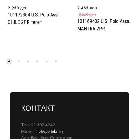
2.950
ден
2.485
ден
101172364 U.S. Polo Assn.
3.550
ден
101169402 U.S. Polo Assn.
CHILE 2PR тегет
MANTRA 2PR
КОНТАКТ
Тел: 02 307 4242
Маил:
info@sporteks.mk
Адр: Бул. 8ми Септември