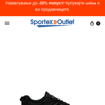
-50% попуст
Намалување до
! Купувајте online и
во продавниците.
Cart
0