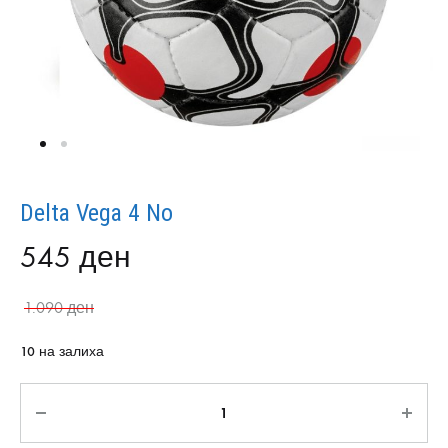
Delta Vega 4 No
545
ден
1.090
ден
10 на залиха
Количина