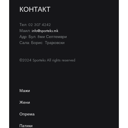
КОНТАКТ
Тел: 02 307 4242
Маил:
info@sporteks.mk
Адр: Бул. 8ми Септември
Сала: Борис Трајковски
©2024 Sporteks All rights reserved
Мажи
Жени
Опрема
Патики