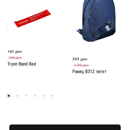
145
ден
290
ден
595
ден
Tryon Band Red
1.190
ден
Ранец B312 тегет