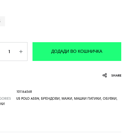
4
личина
ДОДАДИ ВО КОШНИЧКА
SHARE
101164568
GORIES
US POLO ASSN
,
БРЕНДОВИ
,
МАЖИ
,
МАШКИ ПАТИКИ
,
ОБУВКИ
,
ИКИ