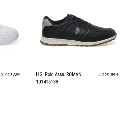
2.750
ден
U.S. Polo Assn. ROMAN
3.550
ден
10
101416138
M