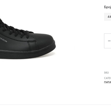
Чизми
Број
4
Ко
SKU
CATE
ПАТ