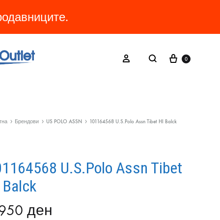
продавниците.
Cart
Search
Sign in
0
тна
Брендови
US POLO ASSN
101164568 U.S.Polo Assn Tibet HI Balck
1164568 U.S.Polo Assn Tibet
 Balck
.950
ден