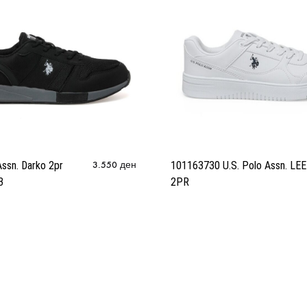
Assn. Darko 2pr
3.550
ден
101163730 U.S. Polo Assn. LEE
3
2PR