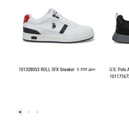
101328053 ROLL 3FX Sneaker
2.550
ден
U.S. Polo 
10117167