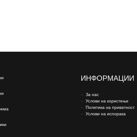
ИНФОРМАЦИИ
жи
ни
–
За нас
–
Услови на користење
–
Политика на приватност
рема
–
Услови на испорака
ики