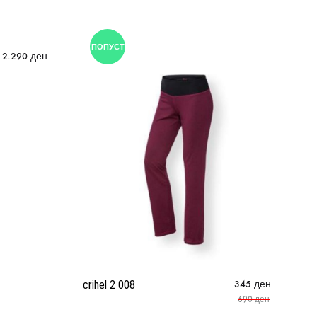
ПОПУСТ
2.290
ден
crihel 2 008
345
ден
Cr
690
ден