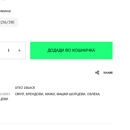
емина
 (56/58)
личина
ДОДАДИ ВО КОШНИЧКА
SHARE
LITSO 2-BLACK
GORIES
CRIVIT
,
БРЕНДОВИ
,
МАЖИ
,
МАШКИ ШОРЦЕВИ
,
ОБЛЕКА
,
ЦЕВИ