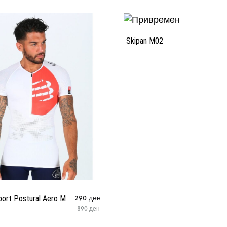
Skipan M02
ort Postural Aero M
290
ден
890
ден