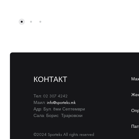
КОНТАКТ
Ма
Же
Тел: 02 307 4242
Маил:
info@sporteks.mk
Адр: Бул. 8ми Септември
Оп
Сала: Борис Трајковски
Пат
©2024 Sporteks All rights reserved