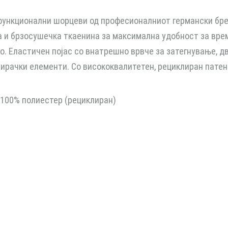
ункционални шорцеви од професионалниот германски бренд
 и брзосушечка ткаенина за максимална удобност за врем
о. Еластичен појас со внатрешно врвче за затегнување, дв
ирачки елементи. Со висококвалитетен, рециклиран патен
 100% полиестер (рециклиран)