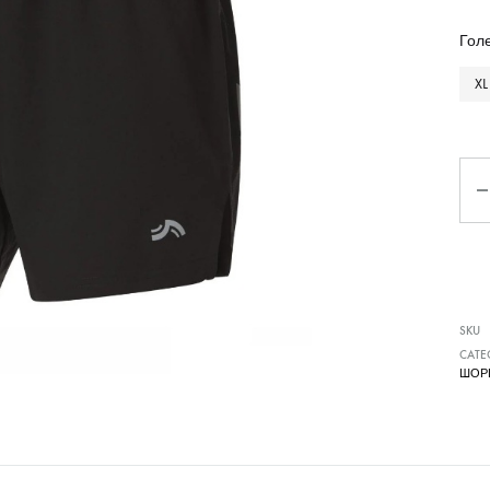
Чизми
Гол
XL
Ко
SKU
CATE
ШОР