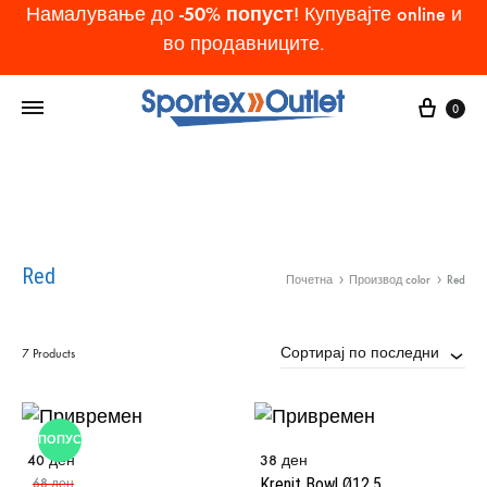
-50% попуст
Намалување до
! Купувајте online и
во продавниците.
Cart
0
Red
Почетна
Производ color
Red
Сортирај по последни
7 Products
ПОПУСТ
40
ден
38
ден
Krenit Bowl Ø12,5
68
ден