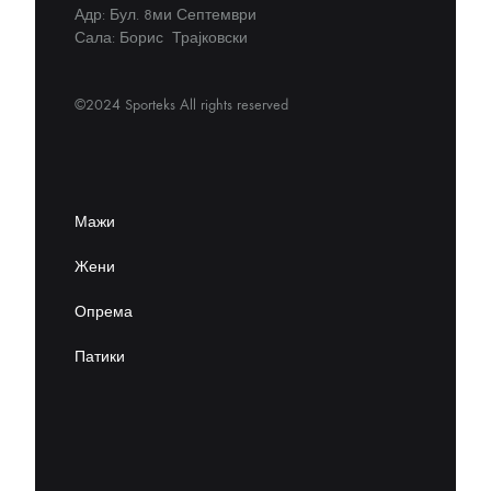
Адр: Бул. 8ми Септември
Сала: Борис Трајковски
©2024 Sporteks All rights reserved
Мажи
Жени
Опрема
Патики