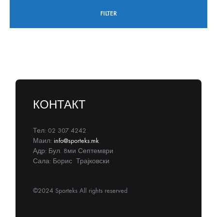
FILTER
КОНТАКТ
Тел: 02 307 4242
Маил:
info@sporteks.mk
Адр: Бул. 8ми Септември
Сала: Борис Трајковски
©2024 Sporteks All rights reserved