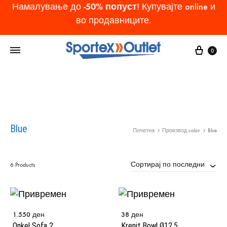
-50% попуст
Намалување до
! Купувајте online и
во продавниците.
Cart
0
Blue
Почетна
Производ color
Blue
Сортирај по последни
6 Products
1.550
ден
38
ден
Onkel Sofa 2
Krenit Bowl Ø12,5