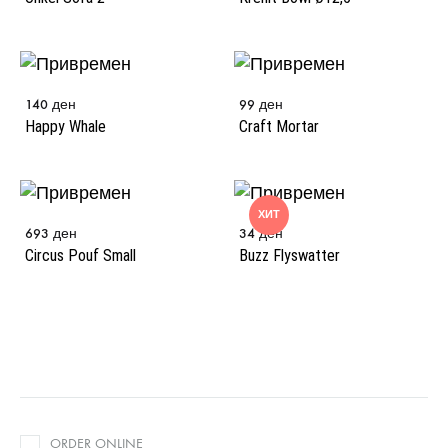
140
ден
99
ден
Happy Whale
Craft Mortar
ХИТ
693
ден
34
ден
Circus Pouf Small
Buzz Flyswatter
ORDER ONLINE