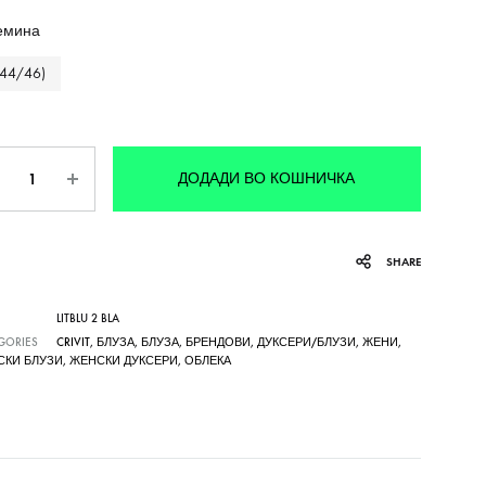
емина
(44/46)
личина
ДОДАДИ ВО КОШНИЧКА
SHARE
LITBLU 2 BLA
GORIES
CRIVIT
,
БЛУЗА
,
БЛУЗА
,
БРЕНДОВИ
,
ДУКСЕРИ/БЛУЗИ
,
ЖЕНИ
,
СКИ БЛУЗИ
,
ЖЕНСКИ ДУКСЕРИ
,
ОБЛЕКА