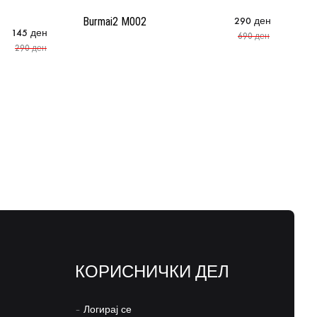
Burmai2 M002
290
ден
Bu
145
ден
690
ден
290
ден
КОРИСНИЧКИ ДЕЛ
–
Логирај се