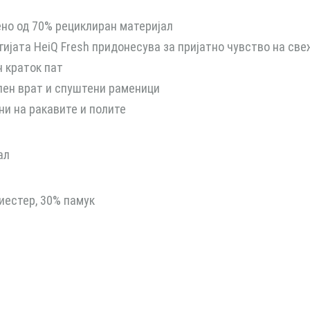
но од 70% рециклиран материјал
гијата HeiQ Fresh придонесува за пријатно чувство на св
 краток пат
лен врат и спуштени раменици
и на ракавите и полите
ал
иестер, 30% памук