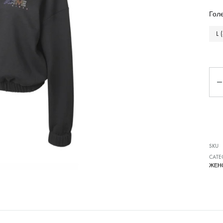
Чизми
Гол
L 
Ко
SKU
CATE
ЖЕН