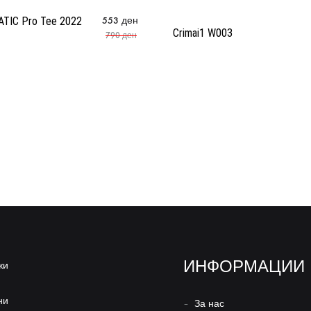
TIC Pro Tee 2022
553
ден
Crimai1 W003
790
ден
ИНФОРМАЦИИ
жи
ни
–
За нас