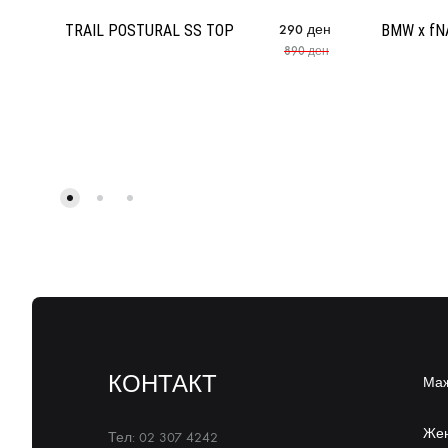
TRAIL POSTURAL SS TOP
290
ден
BMW x fNA
890
ден
КОНТАКТ
Ма
Же
Тел: 02 307 4242