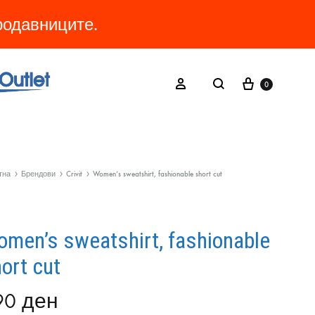
продавниците.
Cart
Search
Sign in
0
тна
Брендови
Crivit
Women’s sweatshirt, fashionable short cut
men’s sweatshirt, fashionable
ort cut
90
ден