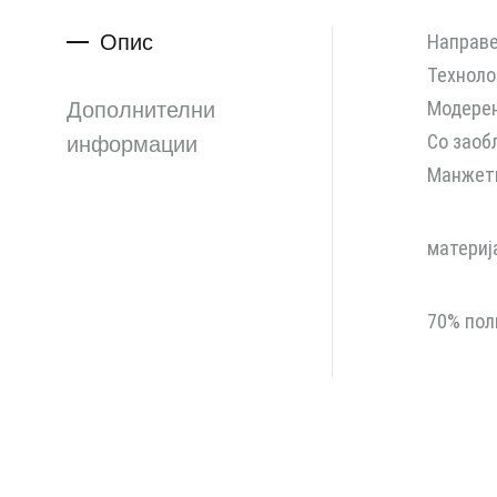
Опис
Направе
Техноло
Дополнителни
Модерен
Со заоб
информации
Манжетн
материј
70% пол