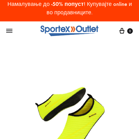
-50% попуст
Намалување до
! Купувајте online и
во продавниците.
Cart
0