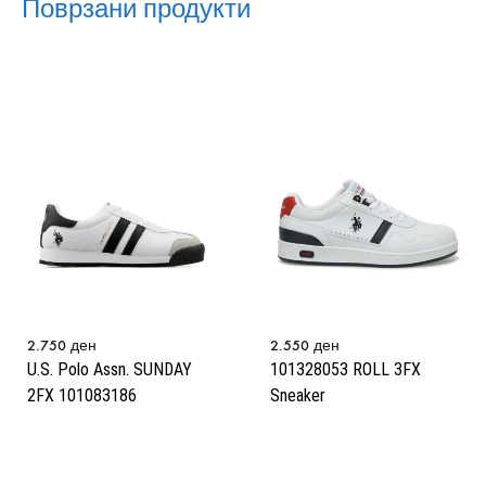
Поврзани продукти
2.750
ден
2.550
ден
U.S. Polo Assn. SUNDAY
101328053 ROLL 3FX
2FX 101083186
Sneaker