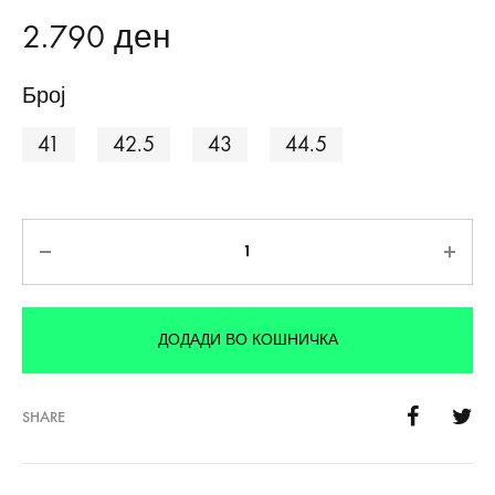
2.790
ден
Број
41
42.5
43
44.5
Количина
ДОДАДИ ВО КОШНИЧКА
SHARE