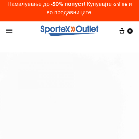
-50% попуст
Намалување до
! Купувајте online и
во продавниците.
Cart
0