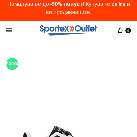
-50% попуст
Намалување до
! Купувајте online и
во продавниците.
Cart
0
ПОПУСТ