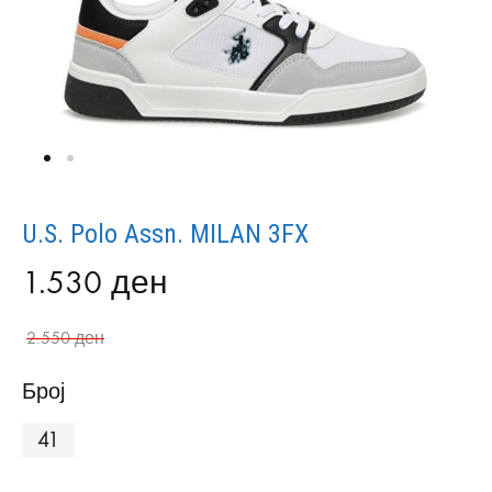
U.S. Polo Assn. MILAN 3FX
1.530
ден
2.550
ден
Број
41