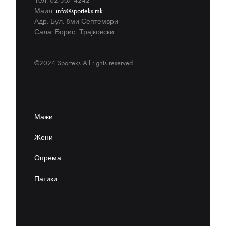
Тел: 02 307 4242
Маил:
info@sporteks.mk
Адр: Бул. 8ми Септември
Сала: Борис Трајковски
©2024 Sporteks All rights reserved
Мажи
Жени
Опрема
Патики