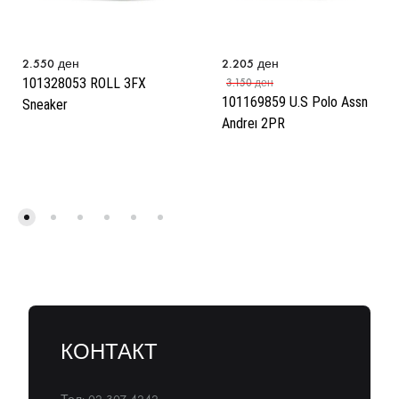
2.550
ден
2.205
ден
101328053 ROLL 3FX
3.150
ден
101169859 U.S Polo Assn
Sneaker
Andreı 2PR
КОНТАКТ