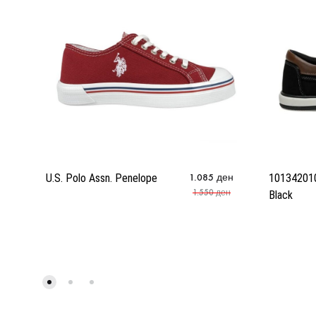
U.S. Polo Assn. Penelope
1.085
ден
101342010
1.550
ден
Black