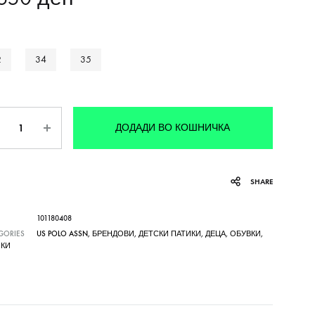
2
34
35
личина
ДОДАДИ ВО КОШНИЧКА
SHARE
101180408
GORIES
US POLO ASSN
,
БРЕНДОВИ
,
ДЕТСКИ ПАТИКИ
,
ДЕЦА
,
ОБУВКИ
,
ИКИ