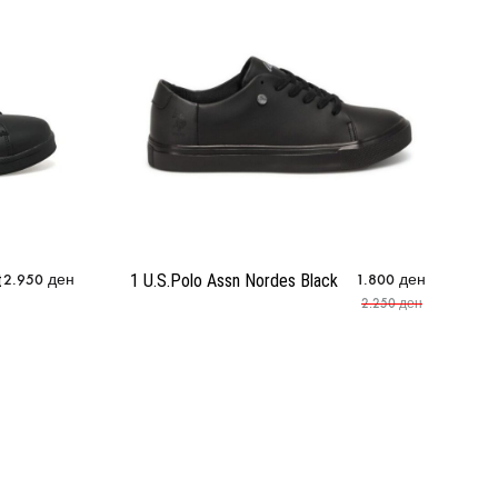
t
2.950
ден
1 U.S.Polo Assn Nordes Black
1.800
ден
1
2.250
ден
Sn