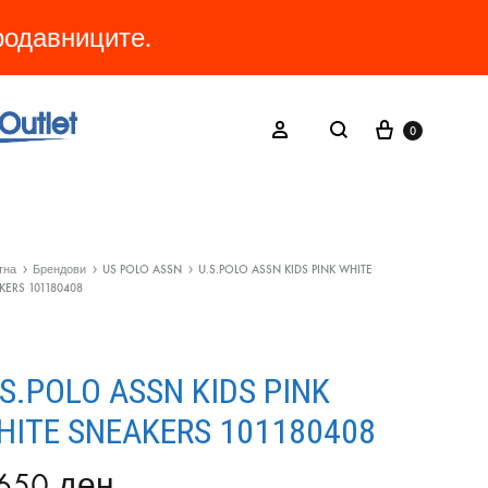
продавниците.
Cart
Search
Sign in
0
тна
Брендови
US POLO ASSN
U.S.POLO ASSN KIDS PINK WHITE
KERS 101180408
.S.POLO ASSN KIDS PINK
HITE SNEAKERS 101180408
.650
ден