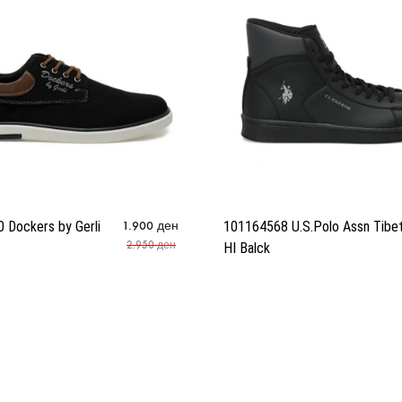
 Dockers by Gerli
1.900
ден
101164568 U.S.Polo Assn Tibe
2.950
ден
HI Balck