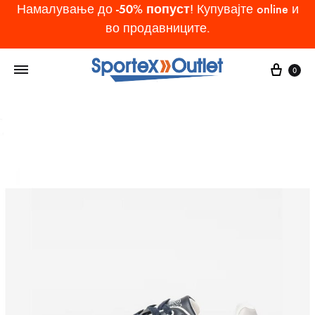
-50% попуст
Намалување до
! Купувајте online и
во продавниците.
Cart
0