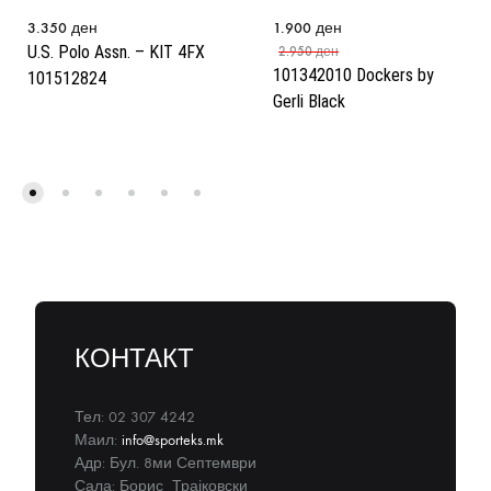
3.350
ден
1.900
ден
U.S. Polo Assn. – KIT 4FX
2.950
ден
101342010 Dockers by
101512824
Gerli Black
КОНТАКТ
Тел: 02 307 4242
Маил:
info@sporteks.mk
Адр: Бул. 8ми Септември
Сала: Борис Трајковски