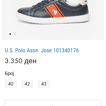
U.S. Polo Assn. Jose 101340176
3.350
ден
Број
40
42
43
Количина