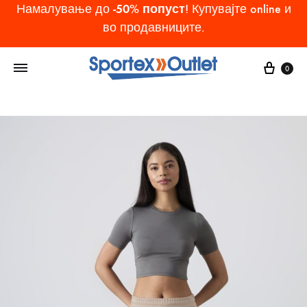
-50% попуст
Намалување до
! Купувајте online и
во продавниците.
Cart
0