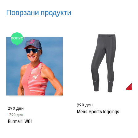
Поврзани продукти
ПОПУСТ
990
ден
290
ден
Men’s Sports leggings
790
ден
Burmai1 W01