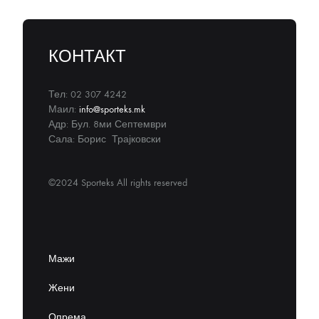
КОНТАКТ
Тел: 02 307 4242
Маил:
info@sporteks.mk
Адр: Бул. 8ми Септември
Сала: Борис Трајковски
©2024 Sporteks All rights reserved
Мажи
Жени
Опрема