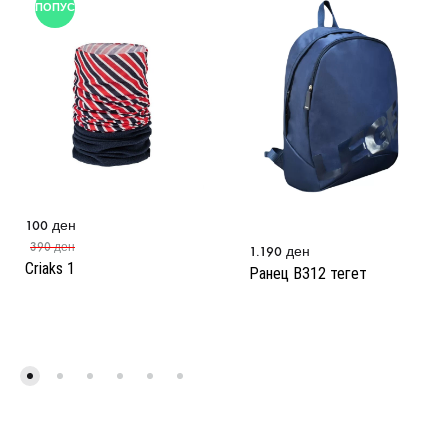
ПОПУСТ
100
ден
390
ден
1.190
ден
Criaks 1
Ранец B312 тегет