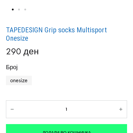
TAPEDESIGN Grip socks Multisport
Onesize
290
ден
Број
onesize
Количина
ДОДАДИ ВО КОШНИЧКА