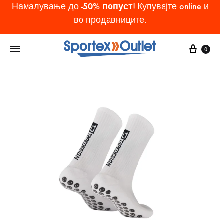
-50% попуст
Намалување до
! Купувајте online и
во продавниците.
Cart
0