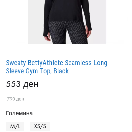
Sweaty BettyAthlete Seamless Long
Sleeve Gym Top, Black
553
ден
790
ден
Големина
M/L
XS/S