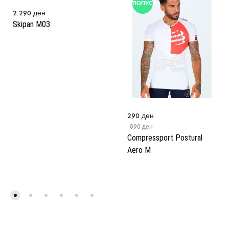
ПОПУСТ
2.290
ден
Skipan M03
290
ден
890
ден
Compressport Postural
Aero M