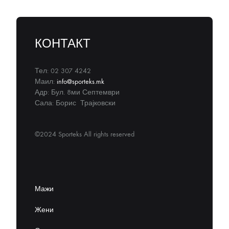
КОНТАКТ
Тел: 02 307 4242
Маил:
info@sporteks.mk
Адр: Бул. 8ми Септември
Сала: Борис Трајковски
©2024 Sporteks All rights reserved
Мажи
Жени