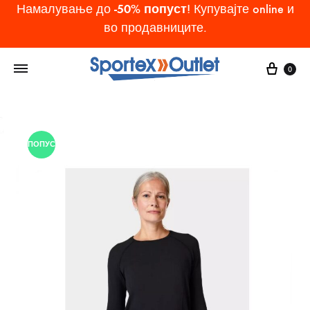
-50% попуст
Намалување до
! Купувајте online и
во продавниците.
Cart
0
ПОПУСТ