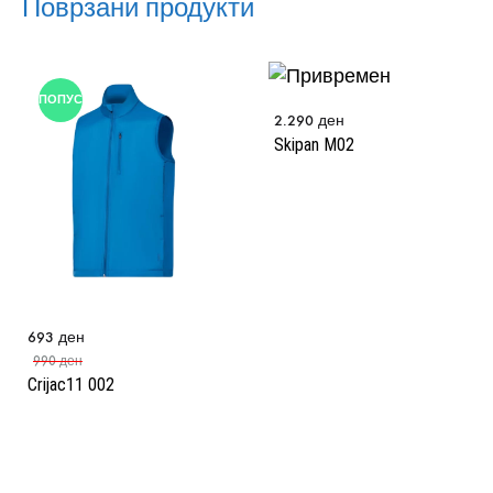
Поврзани продукти
ПОПУСТ
2.290
ден
Skipan M02
693
ден
990
ден
Crijac11 002