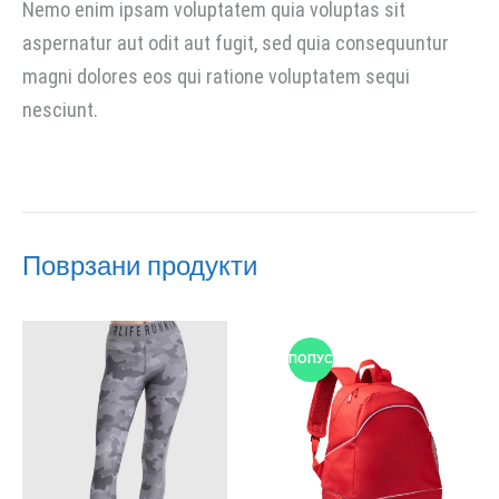
Nemo enim ipsam voluptatem quia voluptas sit
aspernatur aut odit aut fugit, sed quia consequuntur
magni dolores eos qui ratione voluptatem sequi
nesciunt.
Поврзани продукти
ПОПУСТ