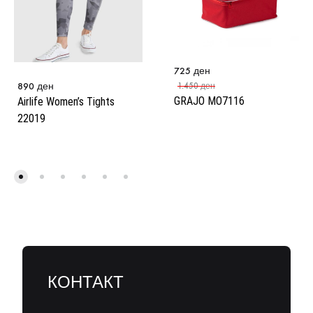
725
ден
890
ден
1.450
ден
GRAJO MO7116
Airlife Women’s Tights
22019
КОНТАКТ