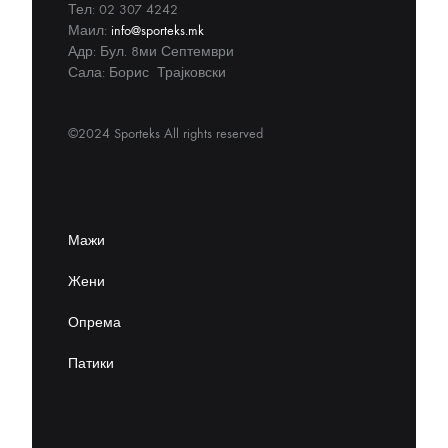
Тел: 02 307 4242
Маил:
info@sporteks.mk
Адр: Бул. 8ми Септември
Сала: Борис Трајковски
©2024 Sporteks All rights reserved
Мажи
Жени
Опрема
Патики