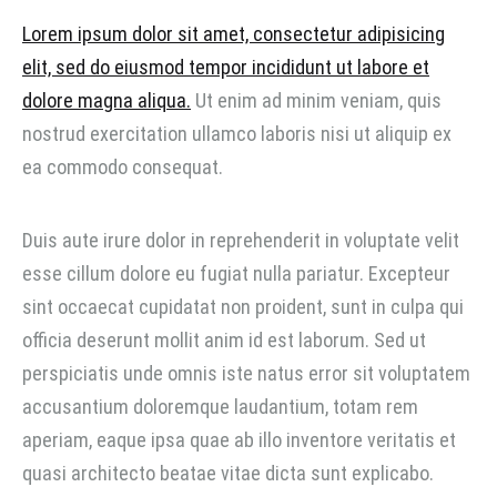
Lorem ipsum dolor sit amet, consectetur adipisicing
elit, sed do eiusmod tempor incididunt ut labore et
dolore magna aliqua.
Ut enim ad minim veniam, quis
nostrud exercitation ullamco laboris nisi ut aliquip ex
ea commodo consequat.
Duis aute irure dolor in reprehenderit in voluptate velit
esse cillum dolore eu fugiat nulla pariatur. Excepteur
sint occaecat cupidatat non proident, sunt in culpa qui
officia deserunt mollit anim id est laborum. Sed ut
perspiciatis unde omnis iste natus error sit voluptatem
accusantium doloremque laudantium, totam rem
aperiam, eaque ipsa quae ab illo inventore veritatis et
quasi architecto beatae vitae dicta sunt explicabo.