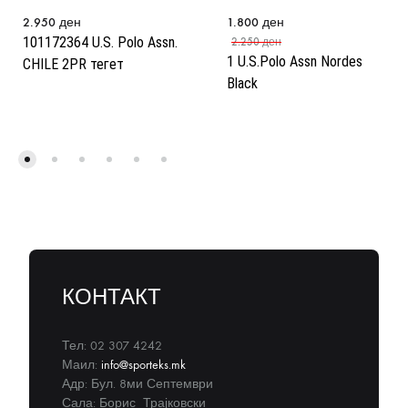
2.950
ден
1.800
ден
101172364 U.S. Polo Assn.
2.250
ден
1 U.S.Polo Assn Nordes
CHILE 2PR тегет
Black
КОНТАКТ
Тел: 02 307 4242
Маил:
info@sporteks.mk
Адр: Бул. 8ми Септември
Сала: Борис Трајковски