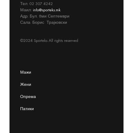
Тел: 02 307 4242
Маил:
info@sporteks.mk
Адр: Бул. 8ми Септември
Сала: Борис Трајковски
©2024 Sporteks All rights reserved
Мажи
Жени
Опрема
Патики