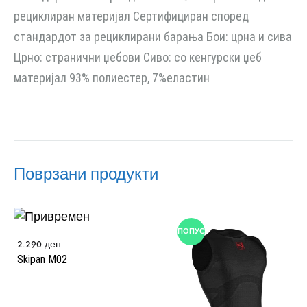
рециклиран материјал Сертифициран според
стандардот за рециклирани барања Бои: црна и сива
Црно: странични џебови Сиво: со кенгурски џеб
материјал 93% полиестер, 7%еластин
Поврзани продукти
ПОПУСТ
2.290
ден
Skipan M02