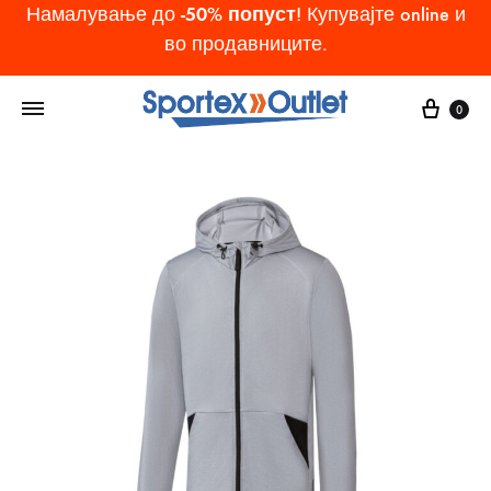
-50% попуст
Намалување до
! Купувајте online и
во продавниците.
Cart
0