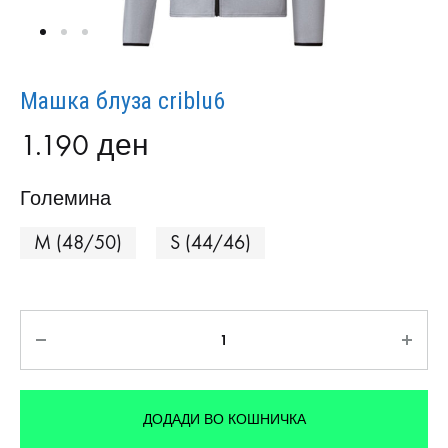
Maшка блуза criblu6
1.190
ден
Големина
M (48/50)
S (44/46)
Количина
ДОДАДИ ВО КОШНИЧКА