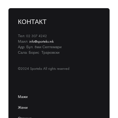
КОНТАКТ
Тел: 02 307 4242
Маил:
info@sporteks.mk
Адр: Бул. 8ми Септември
Сала: Борис Трајковски
©2024 Sporteks All rights reserved
Мажи
Жени