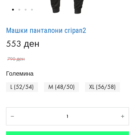
Mашки панталони cripan2
553
ден
790
ден
Големина
L (52/54)
M (48/50)
XL (56/58)
Количина