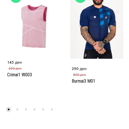
145
ден
290
ден
290
ден
Crimai1 W003
890
ден
Burmai3 M01