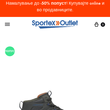
-50% попуст
Намалување до
! Купувајте online и
во продавниците.
Cart
0
ПОПУСТ