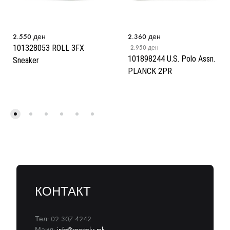
2.550
ден
2.360
ден
101328053 ROLL 3FX
2.950
ден
101898244 U.S. Polo Assn.
Sneaker
PLANCK 2PR
КОНТАКТ
Тел: 02 307 4242
Маил:
info@sporteks.mk