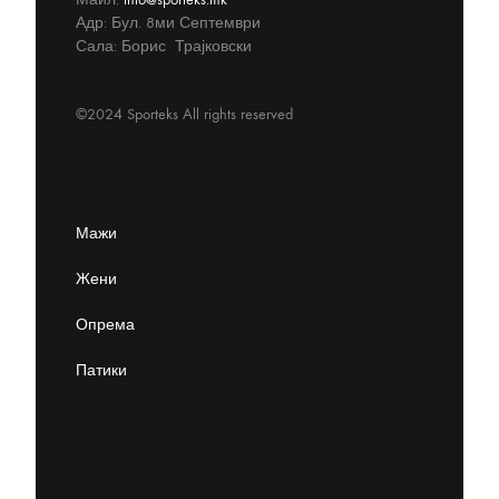
Адр: Бул. 8ми Септември
Сала: Борис Трајковски
©2024 Sporteks All rights reserved
Мажи
Жени
Опрема
Патики