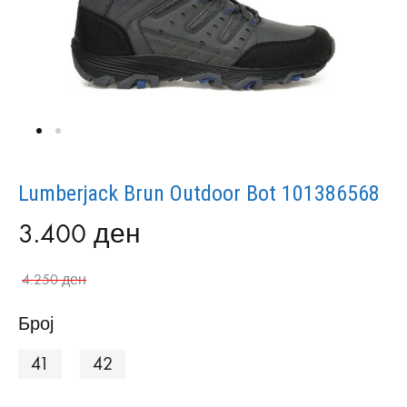
Lumberjack Brun Outdoor Bot 101386568
3.400
ден
4.250
ден
Број
41
42