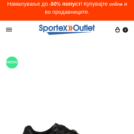
-50% попуст
Намалување до
! Купувајте online и
во продавниците.
Cart
0
ПОПУСТ