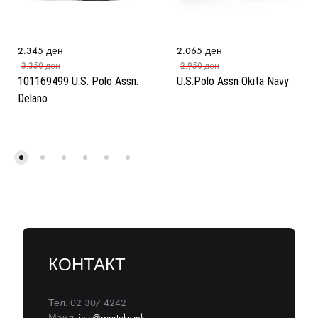
2.345
ден
2.065
ден
3.350
ден
2.950
ден
101169499 U.S. Polo Assn.
U.S.Polo Assn Okita Navy
Delano
КОНТАКТ
Тел: 02 307 4242
Маил:
info@sporteks.mk