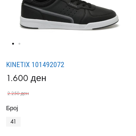
KINETIX 101492072
1.600
ден
2.250
ден
Број
41