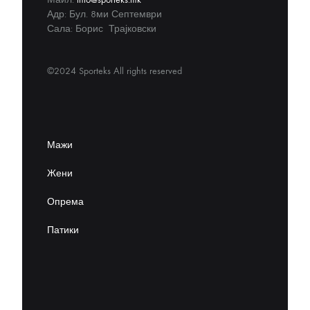
Адр: Бул. 8ми Септември
Сала: Борис Трајковски
©2024 Sporteks All rights reserved
Мажи
Жени
Опрема
Патики