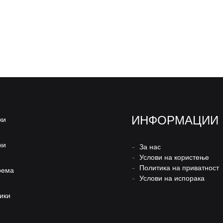
ИНФОРМАЦИИ
жи
ни
–
За нас
–
Услови на користење
–
Политика на приватност
рема
–
Услови на испорака
ики