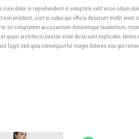
e irure dolor in reprehenderit in voluptate velit esse cillum do
t non proident, sunt in culpa qui officia deserunt mollit anim 
ror sit voluptatem accusantium doloremque laudantium, totam
s et quasi architecto beatae vitae dicta sunt explicabo. Nemo
 aut fugit, sed quia consequuntur magni dolores eos qui ratio