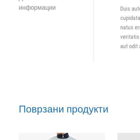
информации
Duis aut
cupidata
natus er
veritati
aut odit
Поврзани продукти