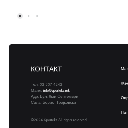
КОНТАКТ
Ма
Же
Тел: 02 307 4242
Маил:
info@sporteks.mk
Адр: Бул. 8ми Септември
Оп
Сала: Борис Трајковски
Пат
©2024 Sporteks All rights reserved