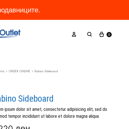
продавниците.
Cart
Search
Sign in
0
тна
ORDER ONLINE
Kabino Sideboard
bino Sideboard
m ipsum dolor sit amet, consectetur adipisicing elit, sed do
mod tempor incididunt ut labore et dolore magna aliqua.
.220
ден