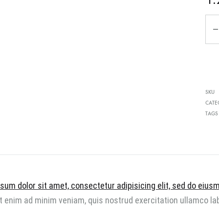
Чизми
Ко
SKU
CATE
TAGS
sum dolor sit amet, consectetur adipisicing elit, sed do eius
 enim ad minim veniam, quis nostrud exercitation ullamco la