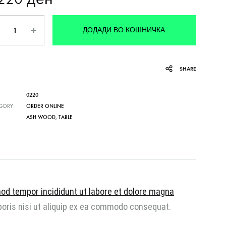
личина
ДОДАДИ ВО КОШНИЧКА
SHARE
0220
GORY
ORDER ONLINE
ASH WOOD
,
TABLE
mod tempor incididunt ut labore et dolore magna
boris nisi ut aliquip ex ea commodo consequat.