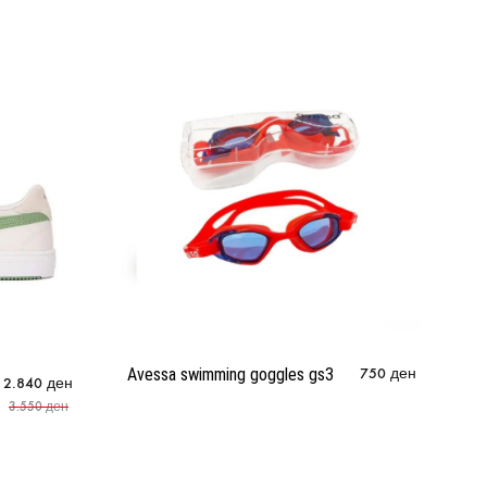
Ci
Avessa swimming goggles gs3
750
ден
2.840
ден
3.550
ден