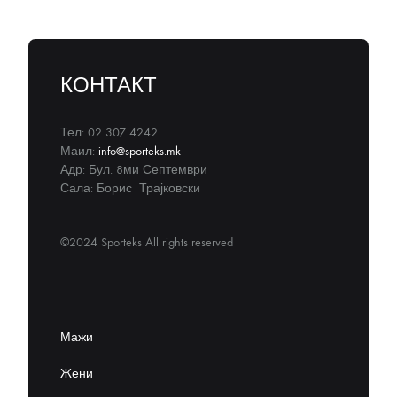
КОНТАКТ
Тел: 02 307 4242
Маил:
info@sporteks.mk
Адр: Бул. 8ми Септември
Сала: Борис Трајковски
©2024 Sporteks All rights reserved
Мажи
Жени