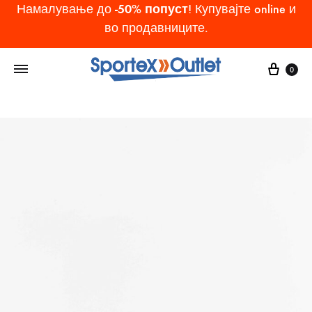
-50% попуст
Намалување до
! Купувајте online и
во продавниците.
Cart
0