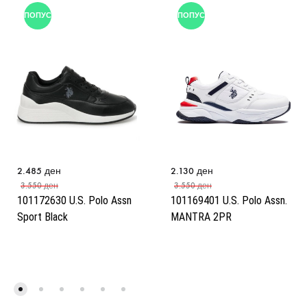
ПОПУСТ
ПОПУСТ
2.485
ден
2.130
ден
3.550
ден
3.550
ден
101172630 U.S. Polo Assn
101169401 U.S. Polo Assn.
Sport Black
MANTRA 2PR