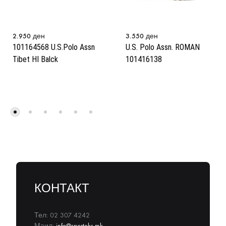
2.950
ден
3.550
ден
101164568 U.S.Polo Assn
U.S. Polo Assn. ROMAN
Tibet HI Balck
101416138
КОНТАКТ
Тел: 02 307 4242
Маил:
info@sporteks.mk