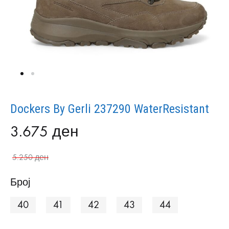
Dockers By Gerli 237290 WaterResistant
3.675
ден
5.250
ден
Број
40
41
42
43
44