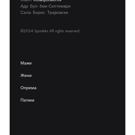
Адр: Бул. 8ми Септември
Сала: Борис Трајковски
©2024 Sporteks All rights reserved
Мажи
Жени
Опрема
Патики