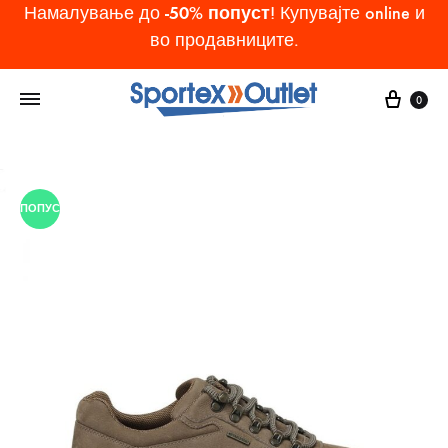
-50% попуст
Намалување до
! Купувајте online и
во продавниците.
Cart
0
ПОПУСТ