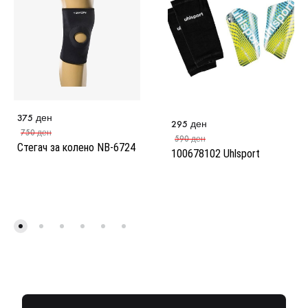
375
ден
295
ден
750
ден
590
ден
Стегач за колено NB-6724
100678102 Uhlsport