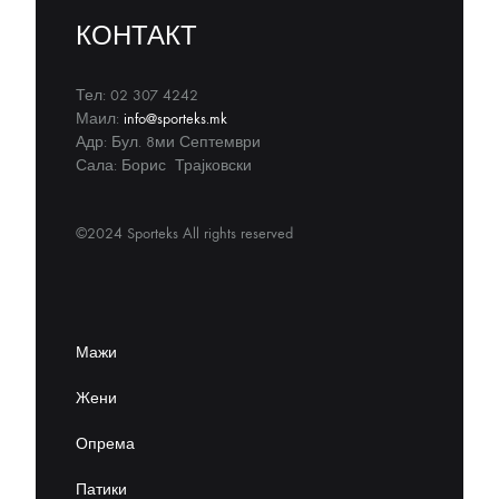
КОНТАКТ
Тел: 02 307 4242
Маил:
info@sporteks.mk
Адр: Бул. 8ми Септември
Сала: Борис Трајковски
©2024 Sporteks All rights reserved
Мажи
Жени
Опрема
Патики