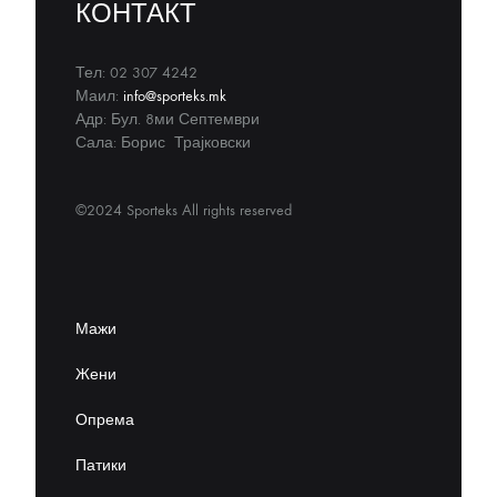
КОНТАКТ
Тел: 02 307 4242
Маил:
info@sporteks.mk
Адр: Бул. 8ми Септември
Сала: Борис Трајковски
©2024 Sporteks All rights reserved
Мажи
Жени
Опрема
Патики