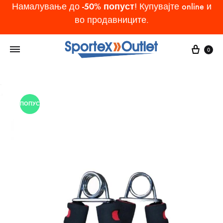
-50% попуст
Намалување до
! Купувајте online и
во продавниците.
Cart
0
ПОПУСТ