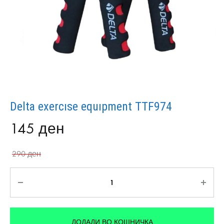
Delta exercıse equıpment TTF974
145
ден
290
ден
Количина
ДОДАДИ ВО КОШНИЧКА