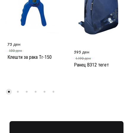
75
ден
150
ден
595
ден
Клешти за рака Тr-150
1.190
ден
Ранец B312 тегет