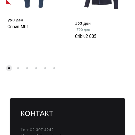
990
ден
553
ден
Cripan M01
790
ден
Criblu2 005
КОНТАКТ
Тел: 02 307 4242