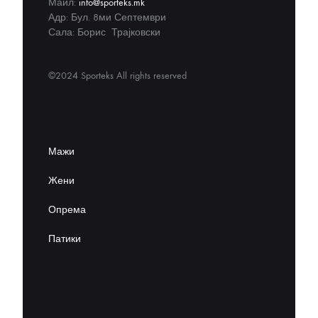
Маил:
info@sporteks.mk
Адр: Бул. 8ми Септември
Сала: Борис Трајковски
©2024 Sporteks All rights reserved
Мажи
Жени
Опрема
Патики