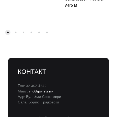
Aero M
КОНТАКТ
Тел: 02 307 4242
Маил:
info@sporteks.mk
Адр: Бул. 8ми Септември
Сала: Борис Трајковски