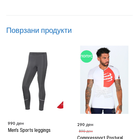
Поврзани продукти
ПОПУСТ
990
ден
290
ден
Men’s Sports leggings
890
ден
Compressport Postural