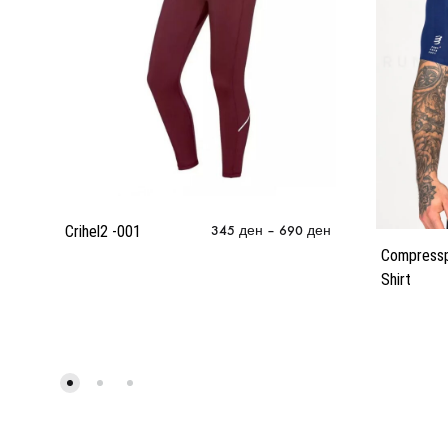
Crihel2 -001
345
ден
–
690
ден
Compresspo
Shirt