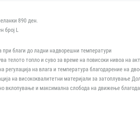
еланки 890 ден.
н број L
 при благи до ладни надворешни температури
ува телото топло и суво за време на повисоки нивоа на ак
а регулација на влага и температура благодарение на дво
ција на висококвалитетни материјали за затоплување Дол
о вклопување и максимална слобода на движење благодар