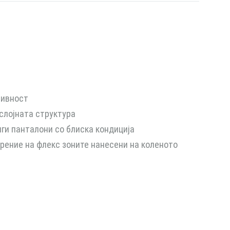
тивност
слојната структура
ги панталони со блиска кондиција
ение на флекс зоните нанесени на коленото