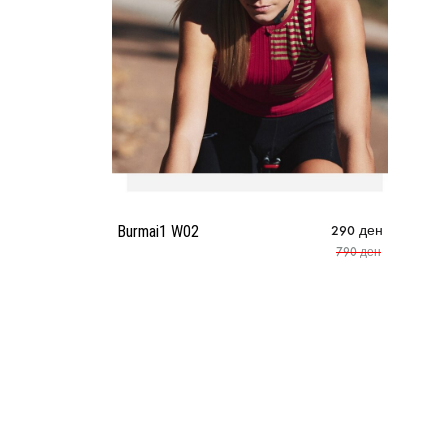
Burmai1 W02
290
ден
790
ден