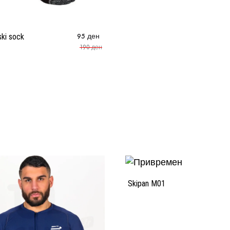
ki sock
95
ден
190
ден
Skipan M01