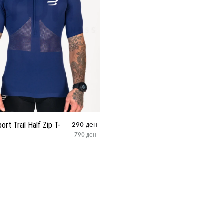
rt Trail Half Zip T-
290
ден
790
ден