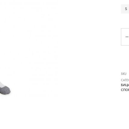
Чизми
S
Ко
SKU
CATE
БИЦ
СПО