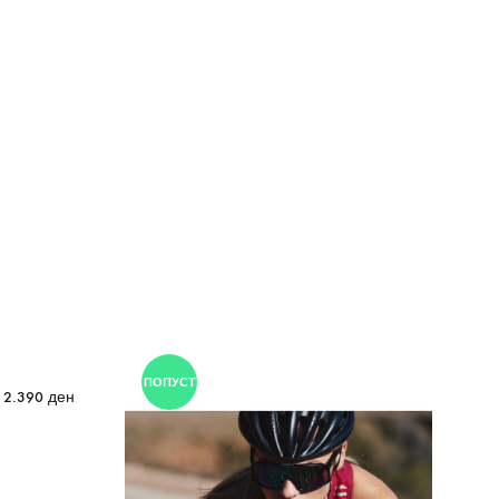
ПОПУСТ
2.390
ден
Sk