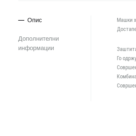
Опис
Машки х
Достапе
Дополнителни
информации
Заштита
Го одрж
Совршен
Комбина
Совршен