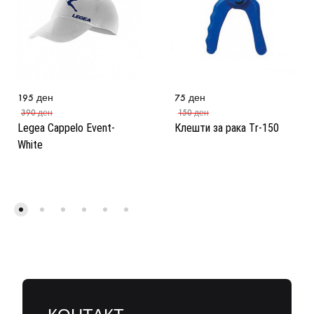
195
ден
75
ден
390
ден
150
ден
Legea Cappelo Event-
Клешти за рака Тr-150
White