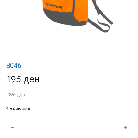
B046
195
ден
390
ден
4 на залиха
Количина