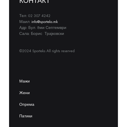
КОНТАКТ
Тел: 02 307 4242
Маил:
info@sporteks.mk
Адр: Бул. 8ми Септември
Сала: Борис Трајковски
©2024 Sporteks All rights reserved
Мажи
Жени
Опрема
Патики