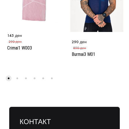
145
ден
290
ден
290
ден
Crimai1 W003
890
ден
Burmai3 M01
КОНТАКТ