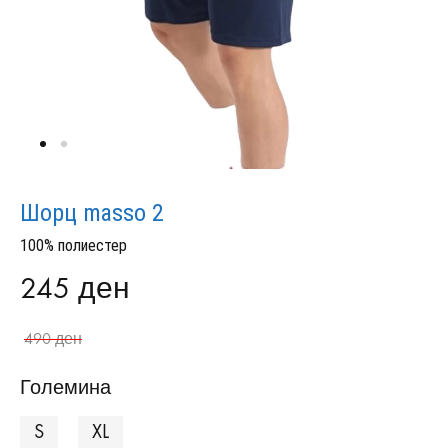
Шорц masso 2
100% полиестер
245
ден
490
ден
Големина
S
XL