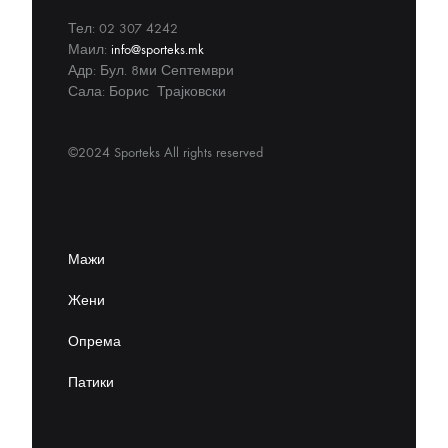
Тел: 02 307 4242
Маил:
info@sporteks.mk
Адр: Бул. 8ми Септември
Сала: Борис Трајковски
©2024 Sporteks All rights reserved
Мажи
Жени
Опрема
Патики