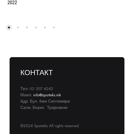
2022
КОНТАКТ
Тел: 02 307 4242
Маил:
info@sporteks.mk
Адр: Бул. 8ми Септември
Сала: Борис Трајковски
©2024 Sporteks All rights reserved