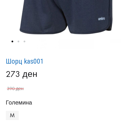
Шорц kas001
273
ден
390
ден
Големина
M