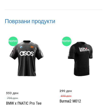
Поврзани продукти
ПОПУСТ
ПОПУСТ
290
ден
553
ден
690
ден
790
ден
Burmai2 M012
BMW x fNATIC Pro Tee