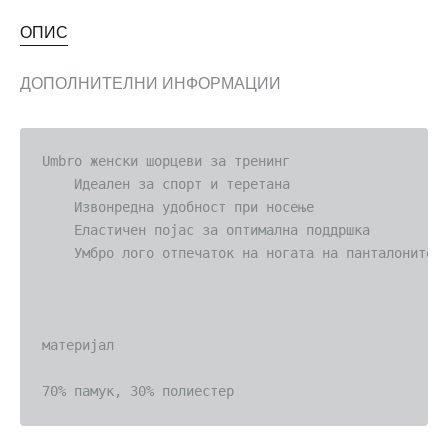
ОПИС
ДОПОЛНИТЕЛНИ ИНФОРМАЦИИ
Umbro женски шорцеви за тренинг

    Идеален за спорт и теретана

    Извонредна удобност при носење

    Еластичен појас за оптимална поддршка

    Умбро лого отпечаток на ногата на панталоните

материјал

70% памук, 30% полиестер