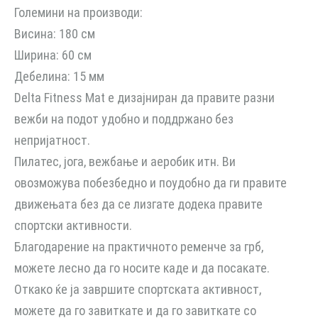
Големини на производи:
Висина: 180 см
Ширина: 60 ​​см
Дебелина: 15 мм
Delta Fitness Mat е дизајниран да правите разни
вежби на подот удобно и поддржано без
непријатност.
Пилатес, јога, вежбање и аеробик итн. Ви
овозможува побезбедно и поудобно да ги правите
движењата без да се лизгате додека правите
спортски активности.
Благодарение на практичното ременче за грб,
можете лесно да го носите каде и да посакате.
Откако ќе ја завршите спортската активност,
можете да го завиткате и да го завиткате со