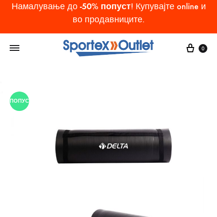
-50% попуст
Намалување до
! Купувајте online и
во продавниците.
Cart
0
ПОПУСТ