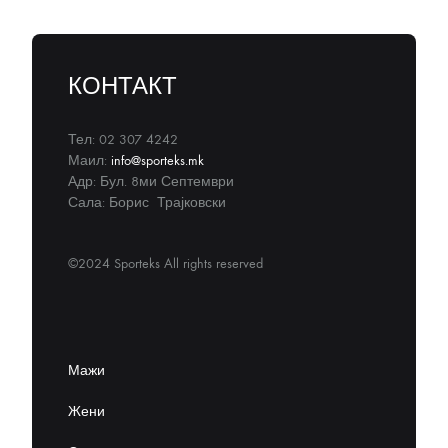
КОНТАКТ
Тел: 02 307 4242
Маил:
info@sporteks.mk
Адр: Бул. 8ми Септември
Сала: Борис Трајковски
©2024 Sporteks All rights reserved
Мажи
Жени