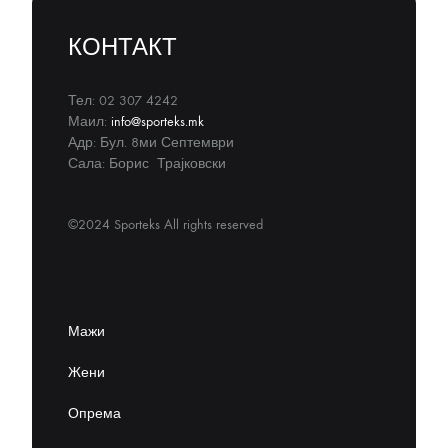
КОНТАКТ
Тел: 02 307 4242
Маил:
info@sporteks.mk
Адр: Бул. 8ми Септември
Сала: Борис Трајковски
©2024 Sporteks All rights reserved
Мажи
Жени
Опрема