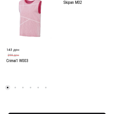
Skipan M02
145
ден
290
ден
Crimai1 W003