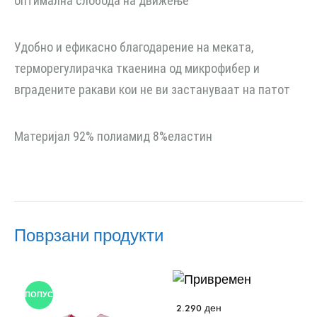
оптимална слобода на движење
Удобно и ефикасно благодарение на меката,
терморегулирачка ткаенина од микрофибер и
вградените ракави кои не ви застануваат на патот
Материјал 92% полиамид 8%еластин
Поврзани продукти
ПОПУСТ
2.290
ден