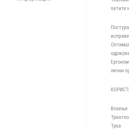
петите 
Постура
исправе
Оптимал
одржува 
Ергоном
лични п
КОРИСТ
Возење 
Триатло
Трка