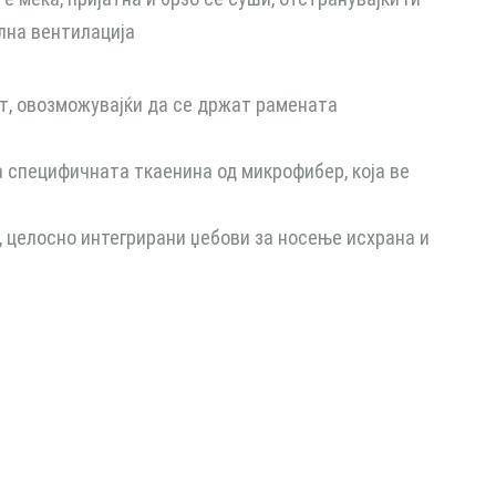
лна вентилација
т, овозможувајќи да се држат рамената
 специфичната ткаенина од микрофибер, која ве
, целосно интегрирани џебови за носење исхрана и