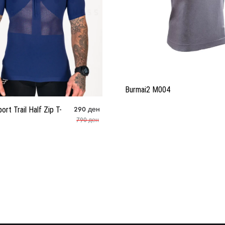
Burmai2 M004
rt Trail Half Zip T-
290
ден
790
ден