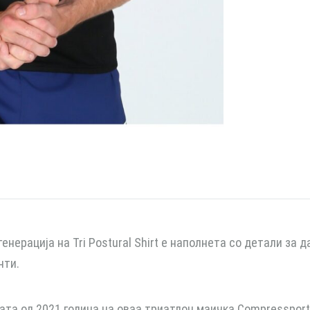
генерација на Tri Postural Shirt е наполнета со детали за
нти.
ата од 2021 година на оваа триатлон маичка Compressport е