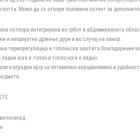
и потта. Може да се отвори половина патент за дополните
лна потпора интегрирана во грбот и абдоминалната облас
ни и непријатно држење дури и во случај на замор.
на терморегулација и топлинска заштита благодарение на
ладни кога е топло и топло кога е ладно.
ски и вграден крој за оптимална аеродинамика и удобност
редмети.
ЕТЕ
велосипед
н