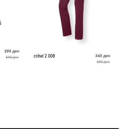
Bu
290
ден
crihel 2 008
345
ден
690
ден
690
ден