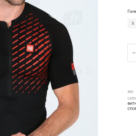
Чизми
Гол
S
Ко
SKU
CATE
ФИТ
СПО