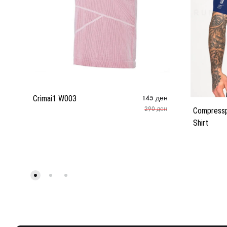
Crimai1 W003
145
ден
290
ден
Compresspo
Shirt