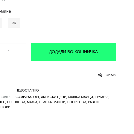
емина
M
личина
ДОДАДИ ВО КОШНИЧКА
SHARE
НЕДОСТАПНО
GORIES
COMPRESSPORT
,
АКЦИСКИ ЦЕНИ
,
МАШКИ МАИЦИ
,
ТРЧАЊЕ
,
НЕС
,
БРЕНДОВИ
,
МАЖИ
,
ОБЛЕКА
,
МАИЦИ
,
СПОРТОВИ
,
РАЗНИ
РТОВИ