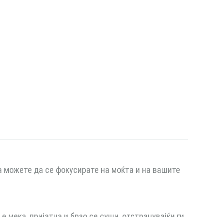
 да можете да се фокусирате на моќта и на вашите
 мека, пријатна и брзо се суши, отстранувајќи ги