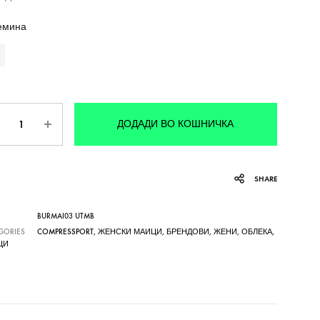
емина
личина
ДОДАДИ ВО КОШНИЧКА
SHARE
BURMAI03 UTMB
GORIES
COMPRESSPORT
,
ЖЕНСКИ МАИЦИ
,
БРЕНДОВИ
,
ЖЕНИ
,
ОБЛЕКА
,
ЦИ