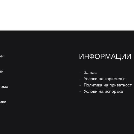
ИНФОРМАЦИИ
жи
ни
–
За нас
–
Услови на користење
–
Политика на приватност
рема
–
Услови на испорака
ики