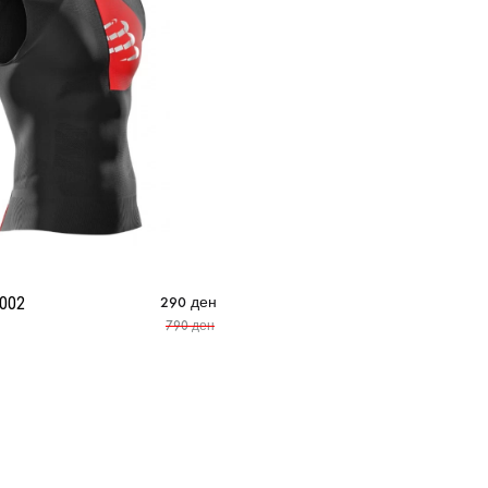
M002
290
ден
790
ден