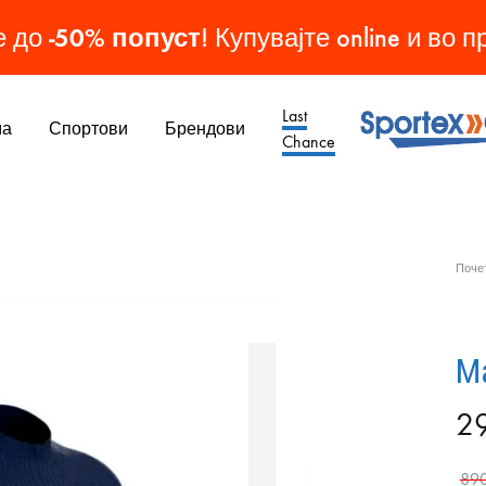
-50% попуст
е до
! Купувајте online и во 
Last
ма
Спортови
Брендови
Chance
Sporteks
Спортска
Опрема
МАШКИ ОБУВКИ
ЖЕНСКИ ОБУВКИ
ДЕТСКИ ОБУВКИ
ОБУВКИ
Поче
Патики
Патики
Патики
Кондури
Чизми
Чизми
Копачки
М
Папучи
2
Патики
89