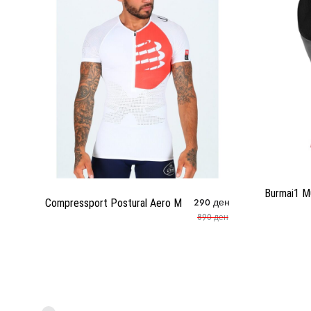
Burmai1 
Compressport Postural Aero M
290
ден
890
ден