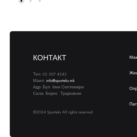
КОНТАКТ
Ма
Же
Тел: 02 307 4242
Маил:
info@sporteks.mk
Адр: Бул. 8ми Септември
Оп
Сала: Борис Трајковски
Пат
©2024 Sporteks All rights reserved