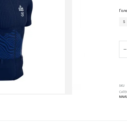
Чизми
Гол
S
Ко
SKU
CATE
МАИ