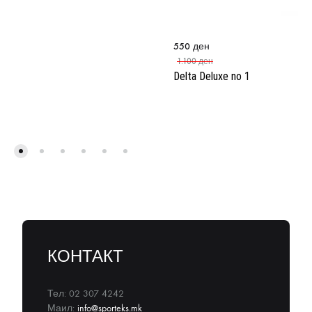
550
ден
1.100
ден
Delta Deluxe no 1
КОНТАКТ
Тел: 02 307 4242
Маил:
info@sporteks.mk