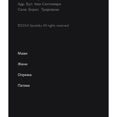
Адр: Бул. 8ми Септември
Сала: Борис Трајковски
©2024 Sporteks All rights reserved
Мажи
Жени
Опрема
Патики