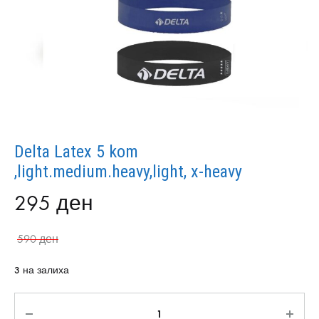
Delta Latex 5 kom
,light.medium.heavy,light, x-heavy
295
ден
590
ден
3 на залиха
Количина