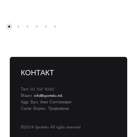
КОНТАКТ
Тел: 02 307 4242
Маил:
info@sporteks.mk
Адр: Бул. 8ми Септември
Сала: Борис Трајковски
©2024 Sporteks All rights reserved