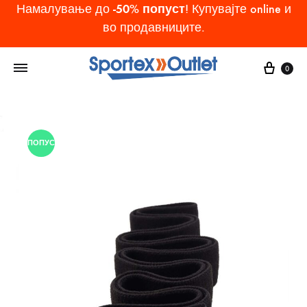
-50% попуст
Намалување до
! Купувајте online и
во продавниците.
Cart
0
ПОПУСТ