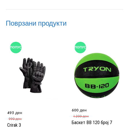
Поврзани продукти
ПОПУСТ
ПОПУСТ
600
ден
495
ден
1.200
ден
990
ден
Баскет BB 120 број 7
Crirak 3