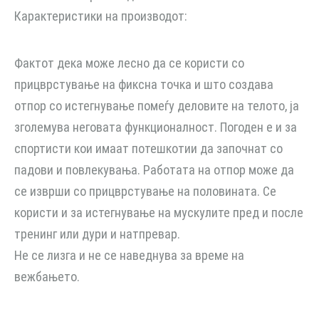
Карактеристики на производот:
Фактот дека може лесно да се користи со
прицврстување на фиксна точка и што создава
отпор со истегнување помеѓу деловите на телото, ја
зголемува неговата функционалност. Погоден е и за
спортисти кои имаат потешкотии да започнат со
падови и повлекувања. Работата на отпор може да
се изврши со прицврстување на половината. Се
користи и за истегнување на мускулите пред и после
тренинг или дури и натпревар.
Не се лизга и не се наведнува за време на
вежбањето.