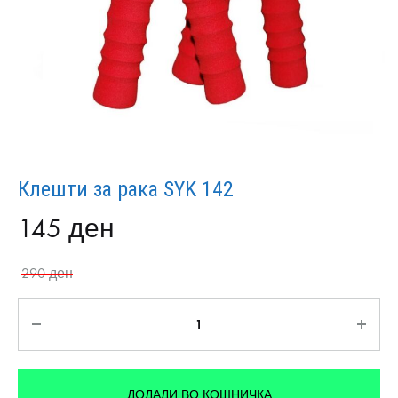
Клешти за рака SYK 142
145
ден
290
ден
Количина
ДОДАДИ ВО КОШНИЧКА