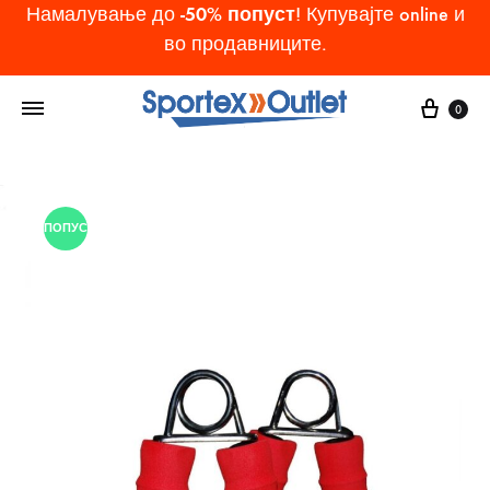
-50% попуст
Намалување до
! Купувајте online и
во продавниците.
Cart
0
ПОПУСТ