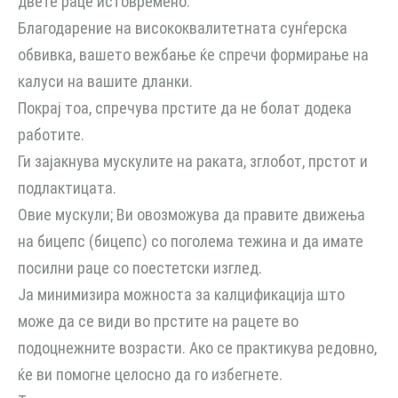
двете раце истовремено.
Благодарение на висококвалитетната сунѓерска
обвивка, вашето вежбање ќе спречи формирање на
калуси на вашите дланки.
Покрај тоа, спречува прстите да не болат додека
работите.
Ги зајакнува мускулите на раката, зглобот, прстот и
подлактицата.
Овие мускули; Ви овозможува да правите движења
на бицепс (бицепс) со поголема тежина и да имате
посилни раце со поестетски изглед.
Ја минимизира можноста за калцификација што
може да се види во прстите на рацете во
подоцнежните возрасти. Ако се практикува редовно,
ќе ви помогне целосно да го избегнете.