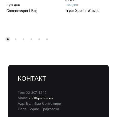
390
ден
100
ден
Tryon Sports Whistle
Compressport Bag
КОНТАКТ
Тел: 02 307 4242
Маил:
info@sporteks.mk
Адр: Бул. 8ми Септември
Сала: Борис Трајковски