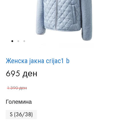
Женска јакна crijac1 b
695
ден
1.390
ден
Големина
S (36/38)