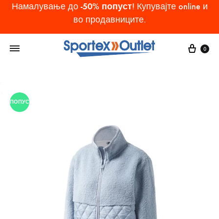
-50% попуст
Намалување до
! Купувајте online и
во продавниците.
Cart
0
ПОПУСТ