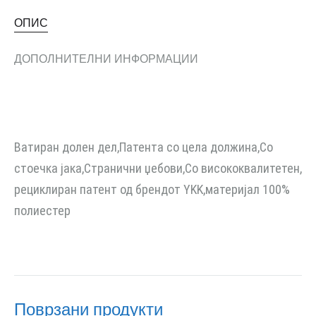
ОПИС
ДОПОЛНИТЕЛНИ ИНФОРМАЦИИ
Ватиран долен дел,Патента со цела должина,Со
стоечка јака,Странични џебови,Со висококвалитетен,
рециклиран патент од брендот YKK,материјал 100%
полиестер
Поврзани продукти