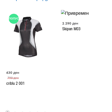
ПОПУСТ
2.290
ден
Skipan M03
630
ден
790
ден
criblu 2 001