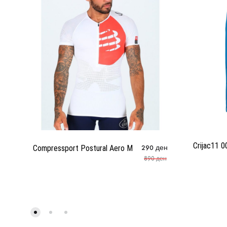
Crijac11 0
Compressport Postural Aero M
290
ден
890
ден