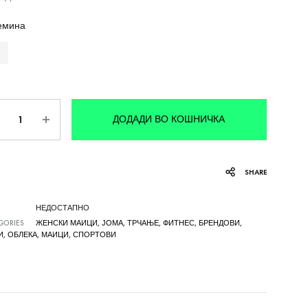
емина
личина
ДОДАДИ ВО КОШНИЧКА
SHARE
НЕДОСТАПНО
GORIES
ЖЕНСКИ МАИЦИ
,
ЈОМА
,
ТРЧАЊЕ
,
ФИТНЕС
,
БРЕНДОВИ
,
И
,
ОБЛЕКА
,
МАИЦИ
,
СПОРТОВИ