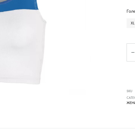
Чизми
Гол
XL
Ко
SKU
CATE
ЖЕН