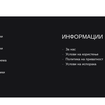
ИНФОРМАЦИИ
жи
ни
–
За нас
–
Услови на користење
–
Политика на приватност
рема
–
Услови на испорака
ики