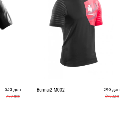
Bu
553
ден
Burmai2 M002
290
ден
790
ден
690
ден