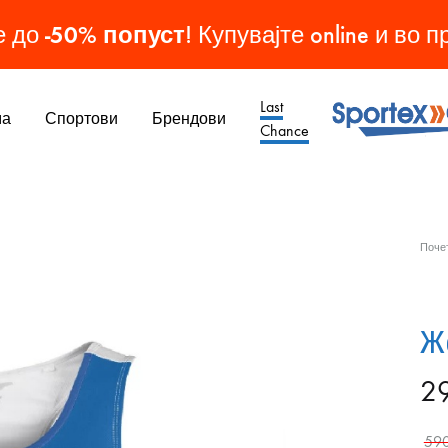
-50% попуст
е до
! Купувајте online и во 
Last
ма
Спортови
Брендови
Chance
Sporteks
Спортска
Опрема
МАШКИ ОБУВКИ
ЖЕНСКИ ОБУВКИ
ДЕТСКИ ОБУВКИ
ОБУВКИ
Поче
Патики
Патики
Патики
Кондури
Чизми
Чизми
Копачки
Ж
Папучи
2
Патики
59