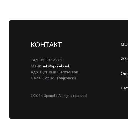
КОНТАКТ
Ма
Же
Тел: 02 307 4242
Маил:
info@sporteks.mk
Адр: Бул. 8ми Септември
Оп
Сала: Борис Трајковски
Пат
©2024 Sporteks All rights reserved