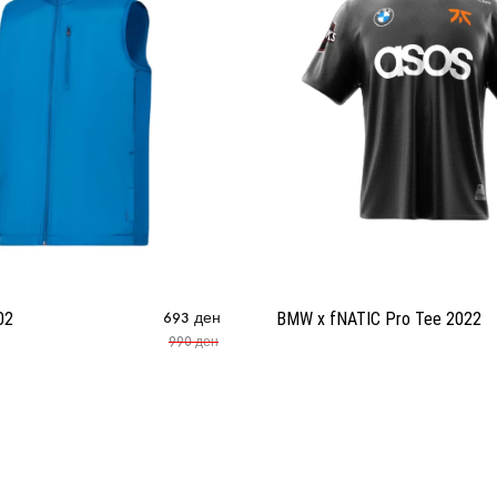
02
693
ден
BMW x fNATIC Pro Tee 2022
990
ден