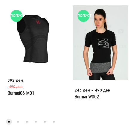
ПОПУСТ
ПОПУСТ
392
ден
490
ден
245
ден
–
490
ден
Burmai06 M01
Burmai W002