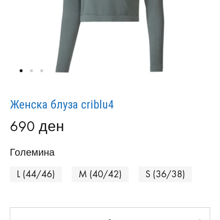
Женска блуза criblu4
690
ден
Големина
L (44/46)
M (40/42)
S (36/38)
Количина