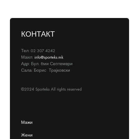
КОНТАКТ
Тел: 02 307 4242
Маил:
info@sporteks.mk
Адр: Бул. 8ми Септември
Сала: Борис Трајковски
©2024 Sporteks All rights reserved
Мажи
Жени