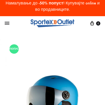
-50% попуст
Намалување до
! Купувајте online и
во продавниците.
Cart
0
ПОПУСТ