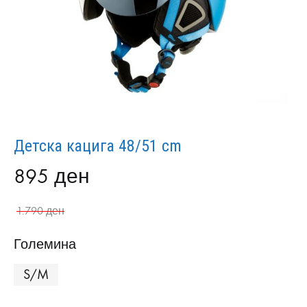
Детска кацига 48/51 cm
895
ден
1.790
ден
Големина
S/M