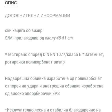
ОПИС
ДОПОЛНИТЕЛНИ ИНФОРМАЦИИ
ски кацига со визир
S/M: прилагодлив од
околу 48-51 cm
*Тестирано според DIN EN 1077/класа Б *Затемнет,
ротирачки поликарбонат визир
Надворешна обвивка изработена од поликарбонат
отпорен на удари и внатрешна обвивка изработена
од високо апсорбирачки EPS
*Исклучително лесна и стабилна благодарение на