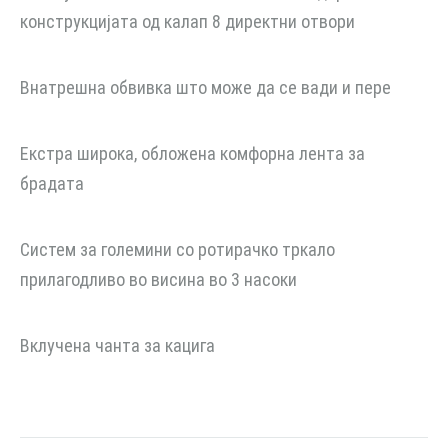
конструкцијата од калап 8 директни отвори
Внатрешна обвивка што може да се вади и пере
Екстра широка, обложена комфорна лента за
брадата
Систем за големини со ротирачко тркало
прилагодливо во висина во 3 насоки
Вклучена чанта за кацига