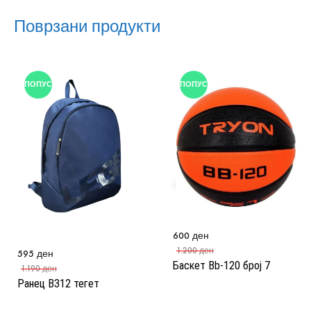
Поврзани продукти
ПОПУСТ
ПОПУСТ
600
ден
1.200
ден
595
ден
Баскет Bb-120 број 7
1.190
ден
Ранец B312 тегет