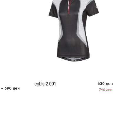
criblu 2 001
630
ден
–
690
ден
790
ден