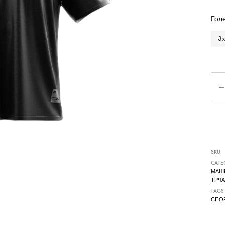
Чизми
Гол
3x
Ко
SKU
CATE
МАШ
ТРЧ
TAGS
СПО