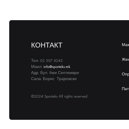
КОНТАКТ
Ма
Же
Тел: 02 307 4242
Маил:
info@sporteks.mk
Адр: Бул. 8ми Септември
Оп
Сала: Борис Трајковски
Пат
©2024 Sporteks All rights reserved