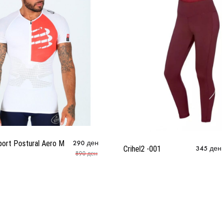
ort Postural Aero M
290
ден
Crihel2 -001
345
ден
890
ден