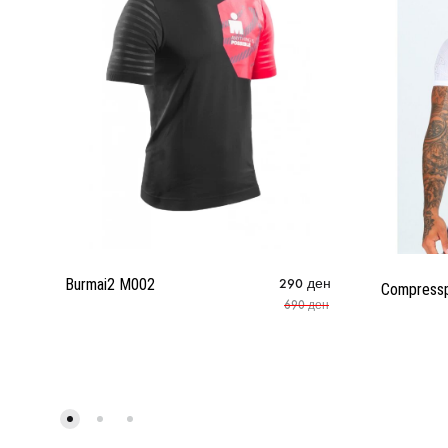
Burmai2 M002
290
ден
Compressp
690
ден