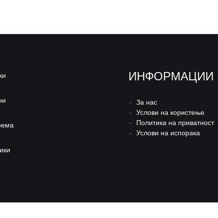
ИНФОРМАЦИИ
жи
ни
–
За нас
–
Услови на користење
–
Политика на приватност
рема
–
Услови на испорака
ики